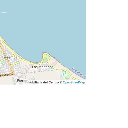
©
OpenStreetMap
Inmobiliaria del Centro