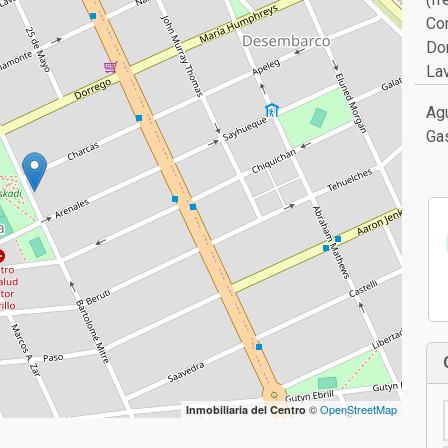
CA
Me
(fr
Co
Dor
La
Agu