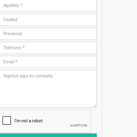
 Natural
Espacio Vehicular
VENDEDOR
Horacio Jara
2804471944
horacio@inmodelcentro.com.ar
Consultarnos Ahora