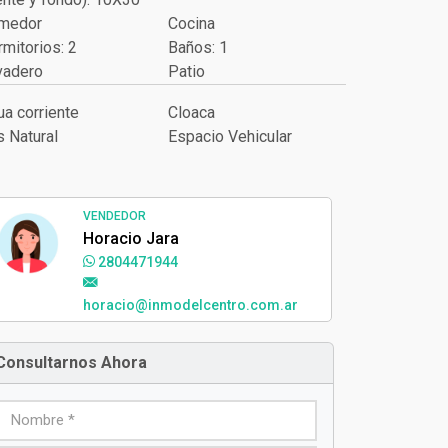
RACTERÍSTICAS
didas del terreno
Sup. Terreno: 300
ente y fondo): 10X30
medor
Cocina
mitorios: 2
Baños: 1
vadero
Patio
a corriente
Cloaca