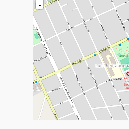
MITRE 2138, P. Madryn - Zona Sur
+
-